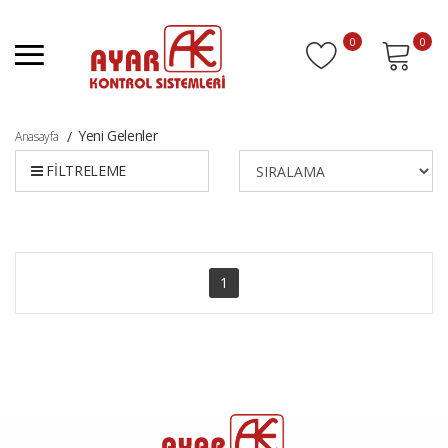
0
0
Yeni Gelenler
Anasayfa
FİLTRELEME
1