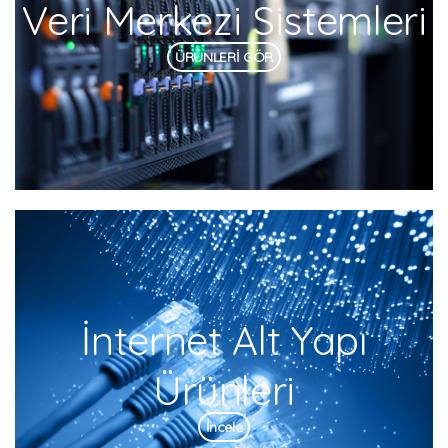
Veri Merkezi Sistemleri
ÜRÜNLERİ GÖR
İnternet Alt Yapı
Ürünleri
İncele