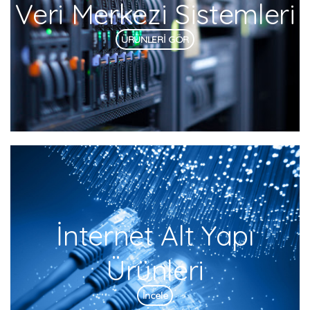
Veri Merkezi Sistemleri
ÜRÜNLERİ GÖR
İnternet Alt Yapı
Ürünleri
İncele