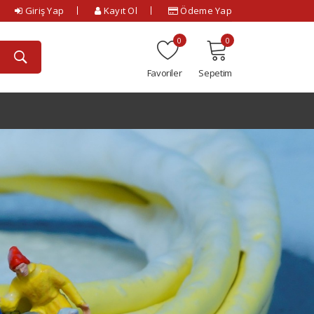
Giriş Yap
Kayıt Ol
Ödeme Yap
0
0
Favoriler
Sepetim