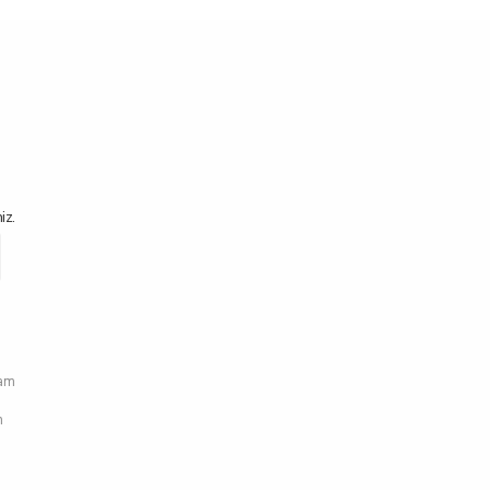
iz.
ram
n