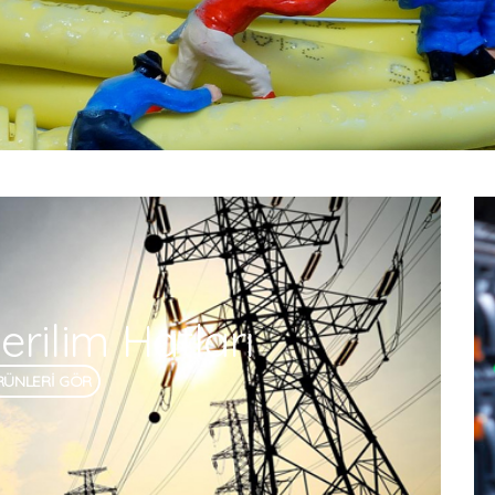
rilim Hatları
RÜNLERİ GÖR