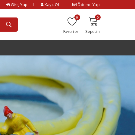
Giriş Yap
Kayıt Ol
Ödeme Yap
0
0
Favoriler
Sepetim