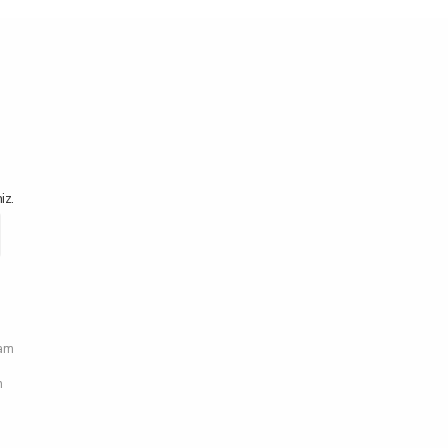
iz.
ram
n