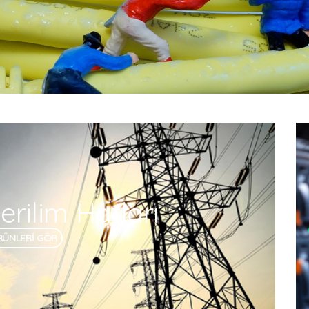
rilim Hatları
RÜNLERİ GÖR