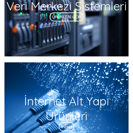
Veri Merkezi Sistemleri
ÜRÜNLERİ GÖR
İnternet Alt Yapı
Ürünleri
İncele