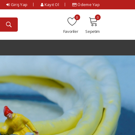
Giriş Yap
Kayıt Ol
Ödeme Yap
0
0
Favoriler
Sepetim