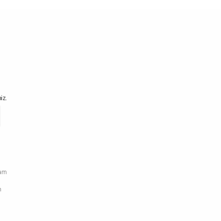
iz.
ram
n