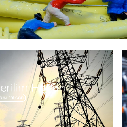
rilim Hatları
RÜNLERİ GÖR