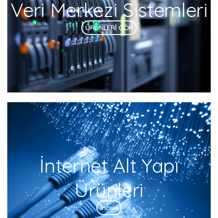
Veri Merkezi Sistemleri
ÜRÜNLERİ GÖR
İnternet Alt Yapı
Ürünleri
İncele