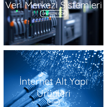
Veri Merkezi Sistemleri
ÜRÜNLERİ GÖR
İnternet Alt Yapı
Ürünleri
İncele