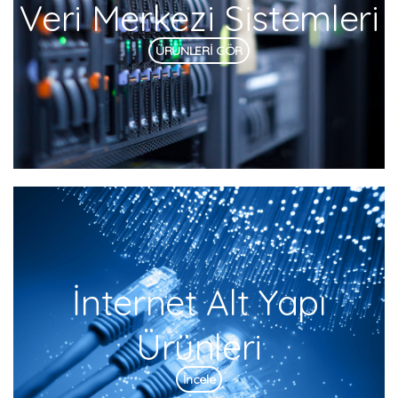
Veri Merkezi Sistemleri
ÜRÜNLERİ GÖR
İnternet Alt Yapı
Ürünleri
İncele