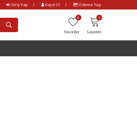
Giriş Yap
Kayıt Ol
Ödeme Yap
0
0
Favoriler
Sepetim