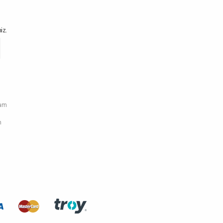
iz.
ram
n