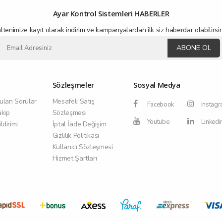
Ayar Kontrol Sistemleri HABERLER
ltenimize kayıt olarak indirim ve kampanyalardan ilk siz haberdar olabilirsin
ABONE OL
Sözleşmeler
Sosyal Medya
ulan Sorular
Mesafeli Satış
Facebook
Instag
akip
Sözleşmesi
Youtube
Linkedi
dirimi
İptal İade Değişim
Gizlilik Politikası
Kullanıcı Sözleşmesi
Hizmet Şartları