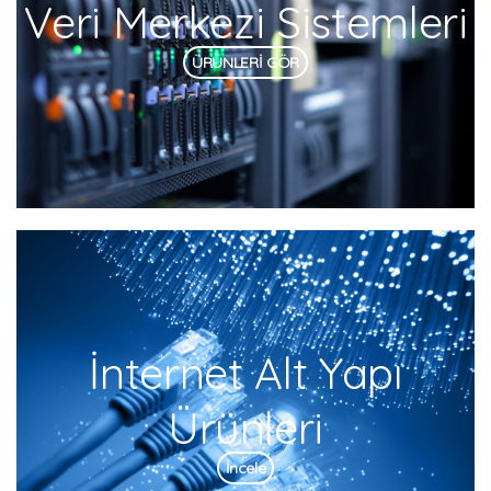
Veri Merkezi Sistemleri
ÜRÜNLERİ GÖR
İnternet Alt Yapı
Ürünleri
İncele