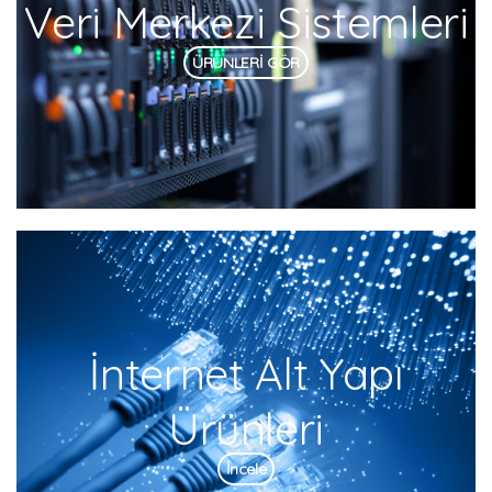
Veri Merkezi Sistemleri
ÜRÜNLERİ GÖR
İnternet Alt Yapı
Ürünleri
İncele