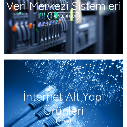
Veri Merkezi Sistemleri
ÜRÜNLERİ GÖR
İnternet Alt Yapı
Ürünleri
İncele