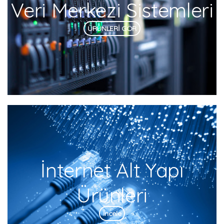
Veri Merkezi Sistemleri
ÜRÜNLERİ GÖR
İnternet Alt Yapı
Ürünleri
İncele