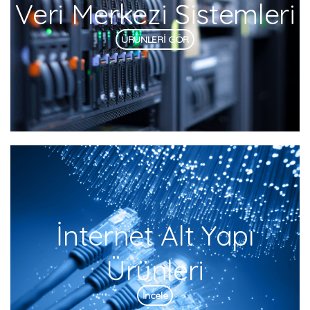
Veri Merkezi Sistemleri
ÜRÜNLERİ GÖR
İnternet Alt Yapı
Ürünleri
İncele