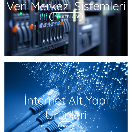
Veri Merkezi Sistemleri
ÜRÜNLERİ GÖR
İnternet Alt Yapı
Ürünleri
İncele