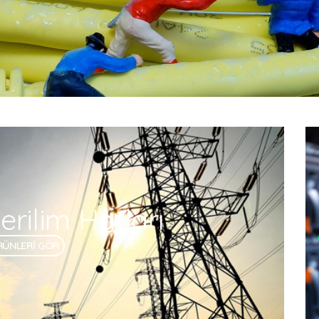
rilim Hatları
RÜNLERİ GÖR