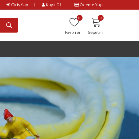
Giriş Yap
Kayıt Ol
Ödeme Yap
0
0
Favoriler
Sepetim