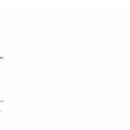
iz.
ram
n