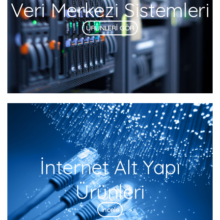
Veri Merkezi Sistemleri
ÜRÜNLERİ GÖR
İnternet Alt Yapı
Ürünleri
İncele