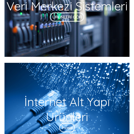
Veri Merkezi Sistemleri
ÜRÜNLERİ GÖR
İnternet Alt Yapı
Ürünleri
İncele