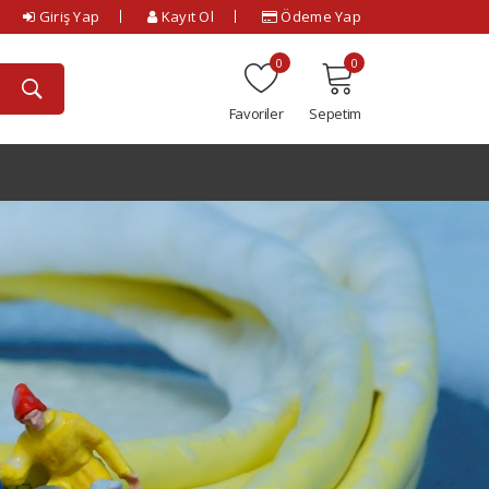
Giriş Yap
Kayıt Ol
Ödeme Yap
0
0
Favoriler
Sepetim