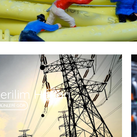
rilim Hatları
RÜNLERİ GÖR