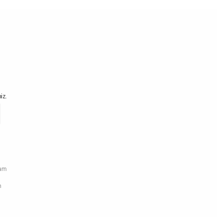
iz.
ram
n