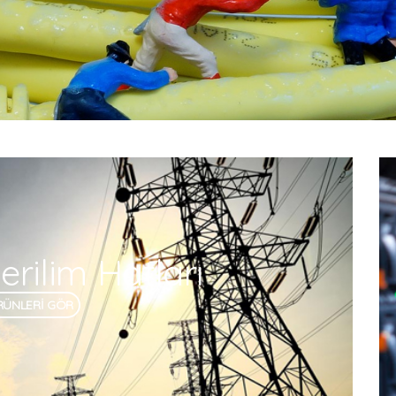
rilim Hatları
RÜNLERİ GÖR