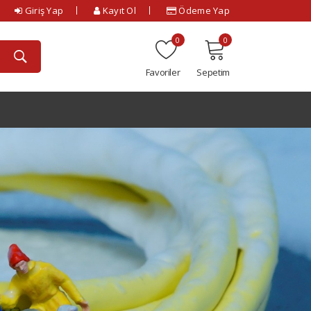
Giriş Yap
Kayıt Ol
Ödeme Yap
0
0
Favoriler
Sepetim