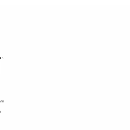
iz.
ram
n