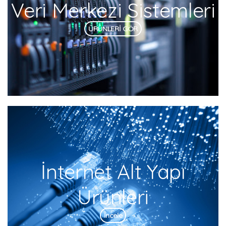
Veri Merkezi Sistemleri
ÜRÜNLERİ GÖR
İnternet Alt Yapı
Ürünleri
İncele