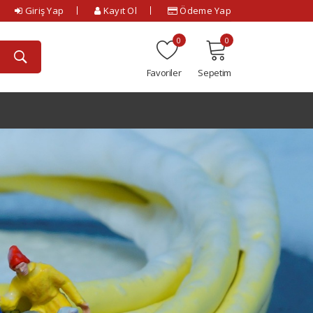
Giriş Yap
Kayıt Ol
Ödeme Yap
0
0
Favoriler
Sepetim