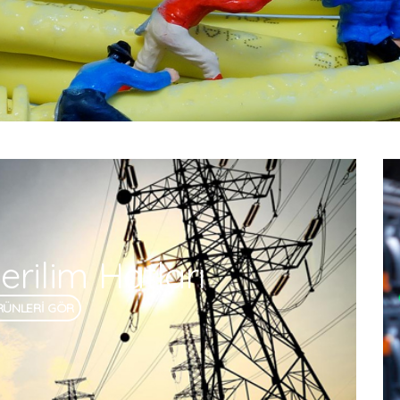
rilim Hatları
RÜNLERİ GÖR