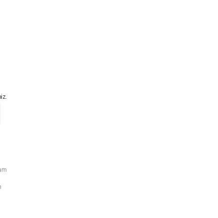
iz.
ram
n