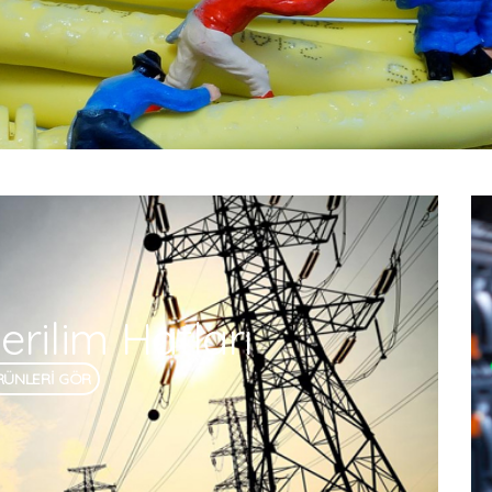
rilim Hatları
RÜNLERİ GÖR