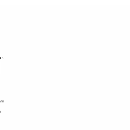
iz.
ram
n