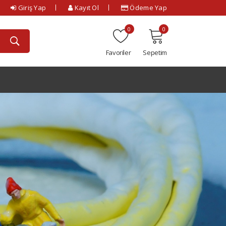
Giriş Yap
Kayıt Ol
Ödeme Yap
0
0
Favoriler
Sepetim