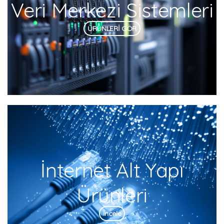
Veri Merkezi Sistemleri
ÜRÜNLERİ GÖR
İnternet Alt Yapı
Ürünleri
İncele