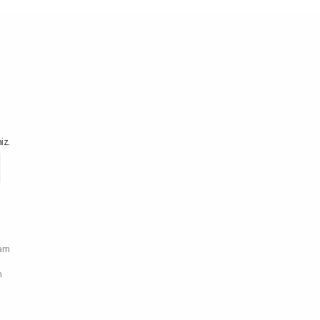
iz.
ram
n