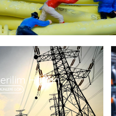
rilim Hatları
RÜNLERİ GÖR