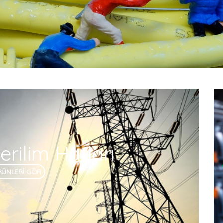
rilim Hatları
RÜNLERİ GÖR