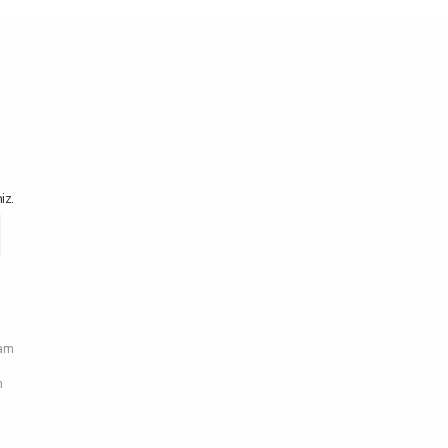
iz.
ram
n