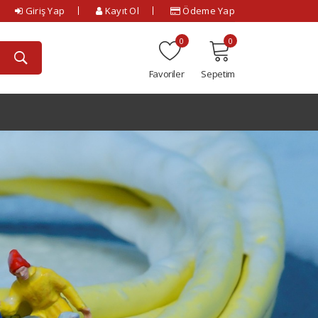
Giriş Yap
Kayıt Ol
Ödeme Yap
0
0
Favoriler
Sepetim