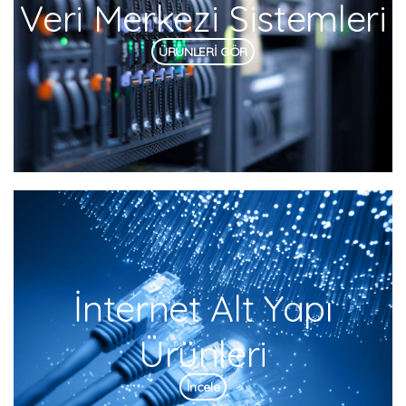
Veri Merkezi Sistemleri
ÜRÜNLERİ GÖR
İnternet Alt Yapı
Ürünleri
İncele